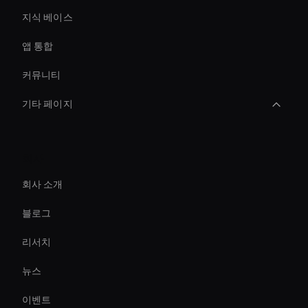
지식 베이스
앱 통합
커뮤니티
기타 페이지
Live Avatar For Streaming
회사
AI 비디오 스타일 전송
회사 소개
Agentic Ai For Customer Support
블로그
AI 기업 비디오 에디터
리서치
AI 비디오 트랜지션 메이커
뉴스
Conversational Ai Avatar
이벤트
Holographic Virtual Assistant