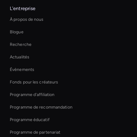
L'entreprise
interactive hologram
À propos de nous
Générateur de mèmes vidéo AI
Blogue
Live Streaming Avatar
Recherche
Virtual Assistant For Business
Actualités
Augmented Reality Avatar
Évènements
Ai-Powered Digital Assistant
Fonds pour les créateurs
Outil de recadrage vidéo AI
Programme d'affiliation
Programme de recommandation
Programme éducatif
Programme de partenariat