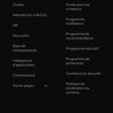
Guides
Fonds pour les
créateurs
Alternatives à AKOOL
Programme
d'affiliation
API
Programme de
Nos outils
recommandation
Base de
Programme éducatif
connaissances
Programme de
Intégrations
partenariat
d'applications
Confiance et sécurité
Communauté
Politique de
Autres pages
modération du
contenu
Outil de colorisation
vidéo AI
Video Conferencing