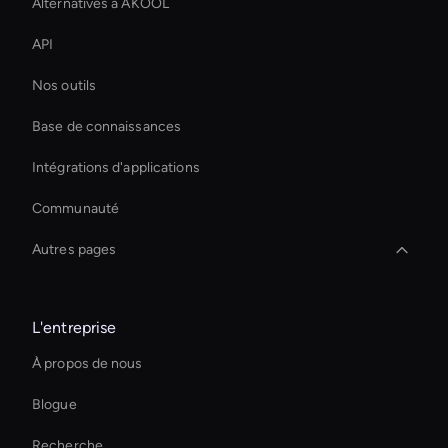
Alternatives à AKOOL
API
Nos outils
Base de connaissances
Intégrations d'applications
Communauté
Autres pages
Digital Twin For Meetings
L'entreprise
Real-Time Virtual Human
À propos de nous
Zoom Ai Avatar
Blogue
Ai-Powered Digital Assistant
Recherche