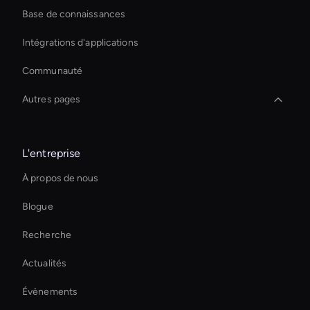
Base de connaissances
Intégrations d'applications
Communauté
Autres pages
Outil d'effets vidéo AI
L'entreprise
Live Streaming Avatar
À propos de nous
interactive hologram
Blogue
Créateur de transitions vidéo IA
Recherche
Éditeur vidéo d'entreprise AI
Actualités
Live Cam Ai Avatar
Évènements
Intelligent Virtual Agent