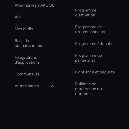
Alternatives à AKOOL
Programme
d'affiliation
API
Programme de
Nos outils
recommandation
Base de
Programme éducatif
connaissances
Programme de
Intégrations
partenariat
d'applications
Confiance et sécurité
Communauté
Politique de
Autres pages
modération du
contenu
Transfert de style
vidéo AI
Virtual Assistant For
Business