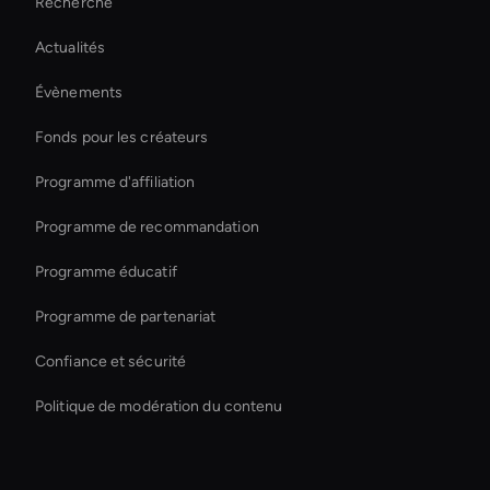
Recherche
Rapport hauteur/largeur de la vidéo AI
Actualités
conversational ai avatar
Évènements
Outil de montage vidéo AI
Fonds pour les créateurs
Holographic Display Ai
Programme d'affiliation
Programme de recommandation
Programme éducatif
Programme de partenariat
Confiance et sécurité
Politique de modération du contenu