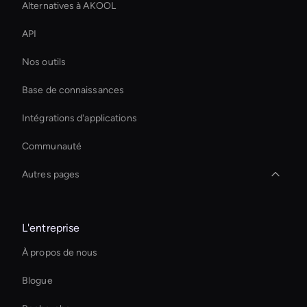
Alternatives à AKOOL
API
Nos outils
Base de connaissances
Intégrations d'applications
Communauté
Autres pages
Ai Agent For Automation
L'entreprise
Éditeur vidéo d'entreprise AI
À propos de nous
Améliorez vos vidéos grâce à l'IA
Blogue
Ai Avatar Conferencing