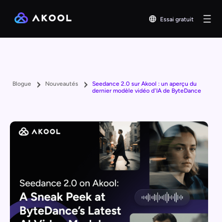
Essai gratuit
Blogue
Nouveautés
Seedance 2.0 sur Akool : un aperçu du
dernier modèle vidéo d'IA de ByteDance