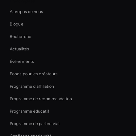
L'entreprise
Ai Avatar For Zoom Meetings
À propos de nous
Live Ai Avatar
Blogue
Ai Agent For Automation
Recherche
Create Digital Human For Marketing Campaigns
Actualités
Digital Twin For Meetings
Évènements
Ai Avatar For Advertising
Fonds pour les créateurs
Live Ai Presenter
Programme d'affiliation
Programme de recommandation
Programme éducatif
Programme de partenariat