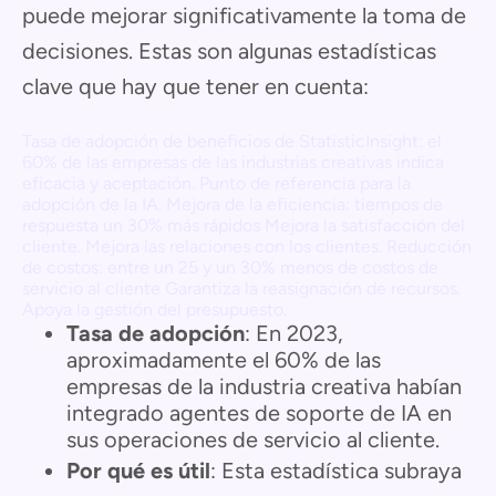
puede mejorar significativamente la toma de
decisiones. Estas son algunas estadísticas
clave que hay que tener en cuenta:
Tasa de adopción de beneficios de StatisticInsight: el
60% de las empresas de las industrias creativas indica
eficacia y aceptación. Punto de referencia para la
adopción de la IA. Mejora de la eficiencia: tiempos de
respuesta un 30% más rápidos Mejora la satisfacción del
cliente. Mejora las relaciones con los clientes. Reducción
de costos: entre un 25 y un 30% menos de costos de
servicio al cliente Garantiza la reasignación de recursos.
Apoya la gestión del presupuesto.
Tasa de adopción
: En 2023,
aproximadamente el 60% de las
empresas de la industria creativa habían
integrado agentes de soporte de IA en
sus operaciones de servicio al cliente.
Por qué es útil
: Esta estadística subraya