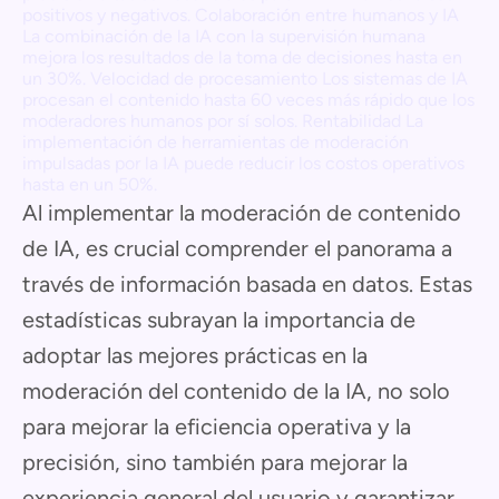
positivos y negativos. Colaboración entre humanos y IA
La combinación de la IA con la supervisión humana
mejora los resultados de la toma de decisiones hasta en
un 30%. Velocidad de procesamiento Los sistemas de IA
procesan el contenido hasta 60 veces más rápido que los
moderadores humanos por sí solos. Rentabilidad La
implementación de herramientas de moderación
impulsadas por la IA puede reducir los costos operativos
hasta en un 50%.
Al implementar la moderación de contenido
de IA, es crucial comprender el panorama a
través de información basada en datos. Estas
estadísticas subrayan la importancia de
adoptar las mejores prácticas en la
moderación del contenido de la IA, no solo
para mejorar la eficiencia operativa y la
precisión, sino también para mejorar la
experiencia general del usuario y garantizar