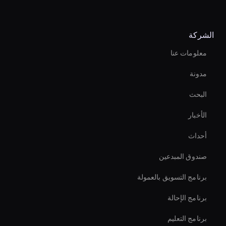
Create Digital Human For Marketing Campaigns
الشركة
Interactive Ai Avatar
معلومات عنا
تعزيز مبيعات Ecomm على الفور
مدونة
interactive hologram
البحث
محرر فيديو الشركات بالذكاء الاصطناعي
الأخبار
حلول روبوت دردشة الفيديو بالذكاء الاصطناعي
أحداث
Ai Avatar For Corporate
صندوق المبدعين
How To Create A Live Ai Avatar
برنامج التسويق بالعمولة
برنامج الإحالة
برنامج التعليم