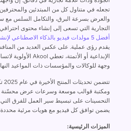
الجودة وذات علامة تجارية في دقائق. إن واجهته 
تجعله في متناول كل من المبتدئين والمحترفين، 
والعرض بسرعة البرق، والتكامل السلس مع سير 
التجارية التي تسعى إلى إنشاء محتوى احترافي عا
أفضل 5 مولدات فيديو بالذكاء الاصطناعي لإنشاء محتوى احترافي عالي التأثير بدون تكلفة
يقدم رؤى عملية. على عكس العديد من المنافس
الإبداعية أو الأتمتة، ت
وجهة للوكالات والمؤسسات ذات المواعيد النهائ
تتضم
ومكتبة قوالب موسعة وسرعات عرض محسّنة 
التحسينات على تبسيط سير العمل للفرق التي ت
يضمن توافق كل فيديو مع هويات مرئية محددة.
الميزات الرئيسية: