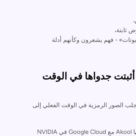
،
 ثابتة،
وتات» - فهم يشعرون وكأنهم أدلة
 تجارب Avatar التي أثبتت جدواها في الوقت
 على نمط أوسع: جلب الصور الرمزية في الوقت الفعلي إلى
على سبيل المثال، في دراسة الحالة التي أجرتها Akool مع Google Cloud في NVIDIA