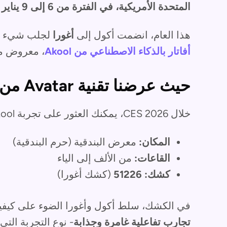
المتحدة الأمريكية، في الفترة من 6 إلى 9 يناير 2026
هذا العام، انضمت أكول إلى
أغورا
لجلب شيء م
أفاتار بالذكاء الاصطناعي من Akool
، معروض م
حيث عرضنا تقنية Avatar من Akool
خلال CES 2026، يمكنك العثور على تجربة Akool التجريبية على:
المكان:
معرض البندقية (حرم البندقية)
القاعات:
من الألف إلى الياء
كشك:
51226
(كشك أغورا)
في الكشك، سلط أكول وأغورا الضوء على كيفية
تجارب تفاعلية غامرة وجذابة
- نوع التجربة التي