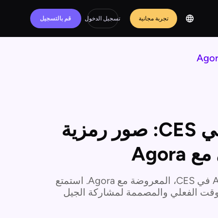
تجربة مجانية
تسجيل الدخول
قم بالتسجيل
تقنية Akool AI Avatar في CES: صور رمزية
Agor
اكتشف تقنية Avatar بالذكاء الاصطناعي من Akool في CES، المعروضة مع Agora. استمتع
 الوقت الفعلي والمصممة لمشاركة الجيل