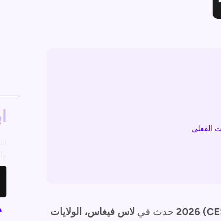
اب
اش
وال
حدث في
لاس فيغاس، الولايات