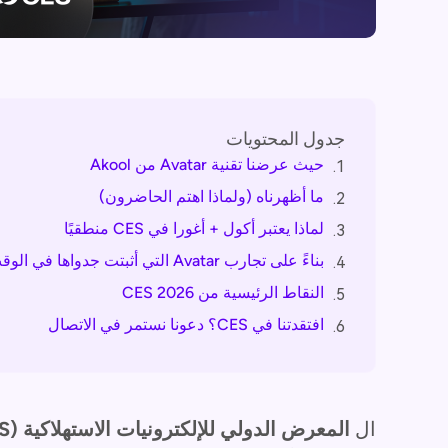
جدول المحتويات
حيث عرضنا تقنية Avatar من Akool
1.
ما أظهرناه (ولماذا اهتم الحاضرون)
2.
لماذا يعتبر أكول + أغورا في CES منطقيًا
3.
بناءً على تجارب Avatar التي أثبتت جدواها في الوقت الفعلي
4.
النقاط الرئيسية من CES 2026
5.
افتقدتنا في CES؟ دعونا نستمر في الاتصال
6.
ال
المعرض الدولي للإلكترونيات الاستهلاكية (CES) 2026