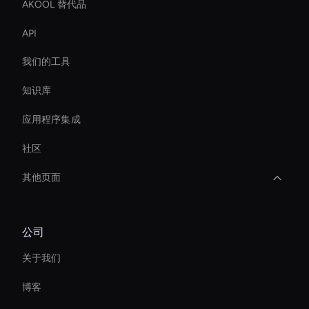
AKOOL 替代品
API
我们的工具
知识库
应用程序集成
社区
其他页面
Live Streaming Avatar
公司
AI 视频过渡制作器
关于我们
即时创建 AI 头像
博客
AI 视频对象移除器