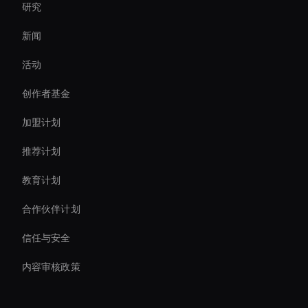
研究
Interactive Ai Assistant For Websites
新闻
Ai Avatar For Zoom Meetings
活动
Virtual Assistant For Business
创作者基金
Virtual Spokesperson For Branding
加盟计划
推荐计划
教育计划
合作伙伴计划
信任与安全
内容审核政策