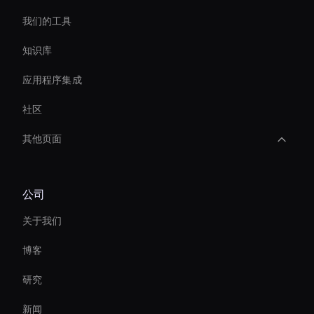
我们的工具
知识库
应用程序集成
社区
其他页面
Real-Time Ai Video
公司
Live Streaming Avatar
关于我们
AI 企业视频编辑器
博客
AI 视频转录工具
研究
Ai Avatar For Video Calls
新闻
AI 视频降噪工具