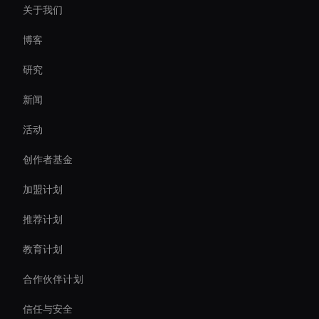
关于我们
AI 视频缩略图生成器
博客
Conversational Ai Avatar
研究
Ai Agent For Automation
新闻
Interactive Product Demo Ai
活动
Ai Avatar In Retail
创作者基金
Holographic Avatar For Retail Stores
加盟计划
推荐计划
教育计划
合作伙伴计划
信任与安全