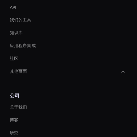
API
我们的工具
知识库
应用程序集成
社区
其他页面
Ai Avatar Conferencing
公司
Ai Avatar For Video Calls
关于我们
Meeting Avatar
博客
Virtual Assistant For Business
研究
Interactive Product Demo Ai