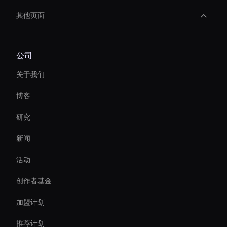
其他页面
Digital Twin For Meetings
公司
Personalized Ai Avatar For Online Learning
关于我们
Interactive Ai Assistant For Websites
博客
virtual assistant for business
研究
Virtual Events Ai Avatar
新闻
AI 视频长宽比
活动
Live Streaming Avatar
创作者基金
Best Real-Time Ai Avatar Software
加盟计划
推荐计划