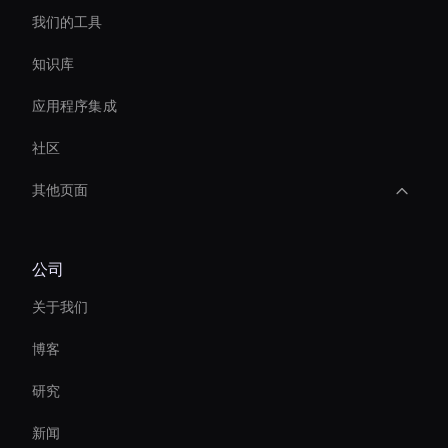
我们的工具
知识库
应用程序集成
社区
其他页面
AI 视频速度改变器
公司
Interactive Hologram
关于我们
Video Conferencing Ai
博客
Hologram Avatar
研究
Holographic Ai Avatar
新闻
Autonomous Ai Avatar