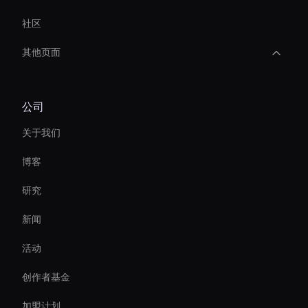
社区
其他页面
Hologram Avatar
公司
Autonomous Ai Avatar
关于我们
Holographic Display Ai
博客
Hr Ai Avatar
研究
Virtual Assistant For Business
新闻
Video Conferencing Ai
活动
Interactive Hologram
创作者基金
Smart Ai Avatar
加盟计划