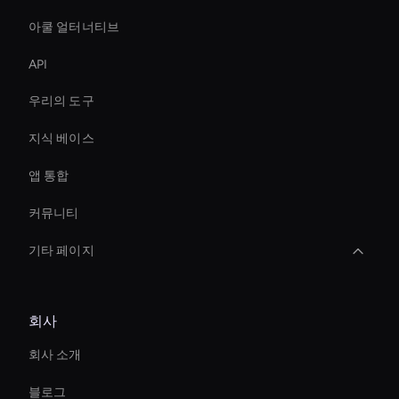
아쿨 얼터너티브
API
우리의 도구
지식 베이스
앱 통합
커뮤니티
기타 페이지
Digital Twin For Meetings
회사
음성을 비디오로 변환
회사 소개
Personalized Ai Avatar For Online Learning
블로그
Smart Ai Avatar