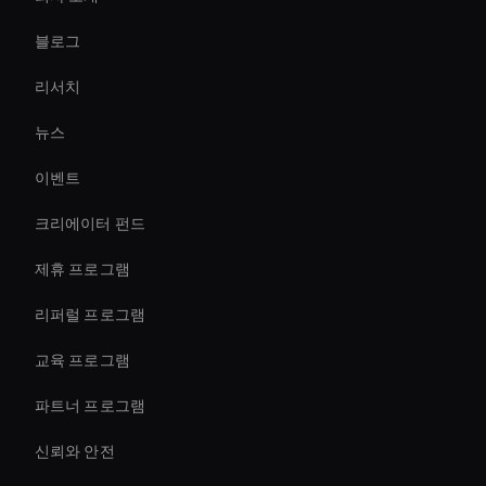
Virtual Reality Avatar
블로그
Live Video Avatar
리서치
Ai Avatar For Advertising
뉴스
AI 페이스 스왑 툴
이벤트
Ai Avatar For Video Calls
크리에이터 펀드
Holographic Virtual Assistant
제휴 프로그램
리퍼럴 프로그램
교육 프로그램
파트너 프로그램
신뢰와 안전