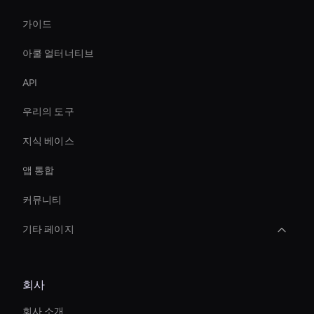
가이드
아쿨 얼터너티브
API
우리의 도구
지식 베이스
앱 통합
커뮤니티
기타 페이지
Interactive Hologram
회사
Virtual Events Ai Avatar
회사 소개