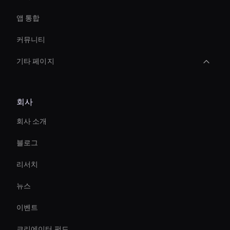
앱 통합
커뮤니티
기타 페이지
Custom Ai Avatar Development
회사
Holographic Virtual Assistant
회사 소개
AI 비디오 광고 크리에이터
블로그
Ai Agent For Automation
리서치
Virtual Spokesperson For Branding
뉴스
AI HR 비디오 메이커
이벤트
Live Ai Avatar
크리에이터 펀드