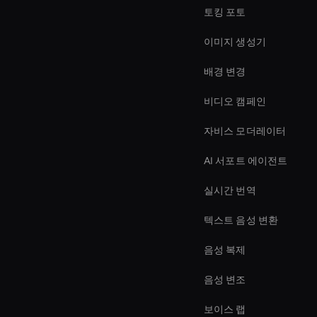
토킹 포토
이미지 생성기
배경 변경
비디오 캠페인
자비스 모더레이터
AI 서포트 에이전트
실시간 번역
텍스트 음성 변환
음성 복제
음성 변조
보이스 랩