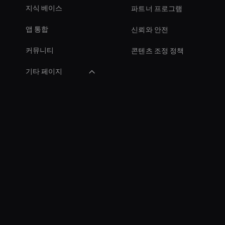
지식 베이스
파트너 프로그램
앱 통합
신뢰와 안전
커뮤니티
콘텐츠 조정 정책
기타 페이지
Live Ai Presenter
Real-Time Ai Avatar
Ai Avatar For
Business
Entertainment Ai
Avatar
Ai Avatar For Video
Calls
Ai Avatar For