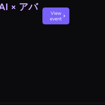
 × アバ
View
event