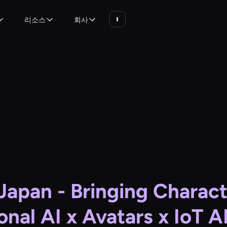
리소스
회사
apan - Bringing Charact
tional AI x Avatars x I