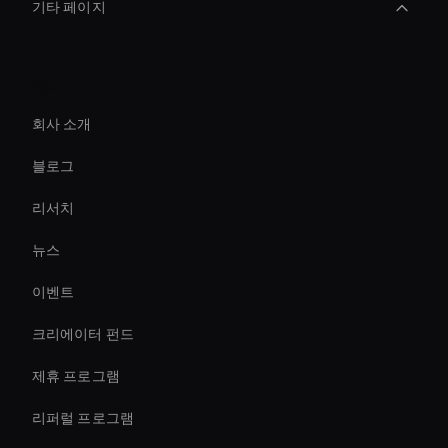
기타 페이지
AI 비디오 메이커 데모
회사
Ai Avatar Conferencing
회사 소개
Augmented Reality Avatar
블로그
3d Holographic Avatar
리서치
AI 비디오 챗봇 솔루션
뉴스
conversational ai avatar
이벤트
Streaming Ai Avatar For Youtube
크리에이터 펀드
Hr Ai Avatar
제휴 프로그램
리퍼럴 프로그램