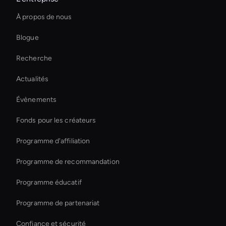
Solutions d'IA interactives pour les avatars
À propos de nous
Agentic Ai For Customer Support
Blogue
Live Ai Presenter
Recherche
Interactive Product Demo Ai
Actualités
Best Real-Time Ai Avatar Software
Évènements
Outil de montage vidéo AI
Fonds pour les créateurs
Interactive Ai Avatar
Programme d'affiliation
Programme de recommandation
Programme éducatif
Programme de partenariat
Confiance et sécurité