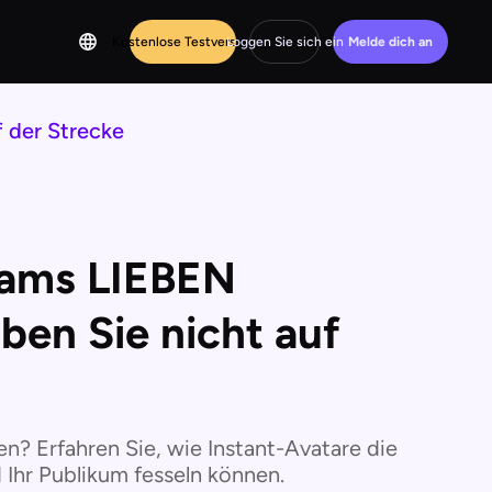
Kostenlose Testversion
Loggen Sie sich ein
Melde dich an
f der Strecke
eams LIEBEN
iben Sie nicht auf
len? Erfahren Sie, wie Instant-Avatare die
d Ihr Publikum fesseln können.