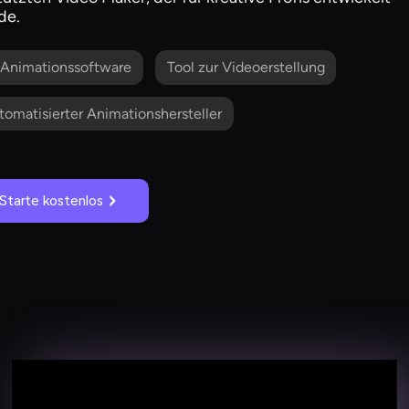
de.
-Animationssoftware
Tool zur Videoerstellung
tomatisierter Animationshersteller
Starte kostenlos