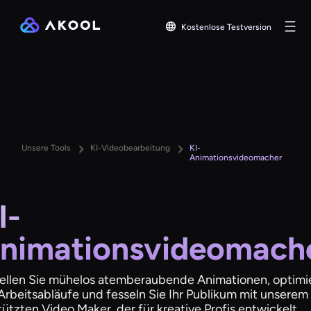
Kostenlose Testversion
Unsere Tools
KI-Videobearbeitung
KI-
Animationsvideomacher
I-
nimationsvideomach
tellen Sie mühelos atemberaubende Animationen, optimi
Arbeitsabläufe und fesseln Sie Ihr Publikum mit unserem 
ützten Video Maker, der für kreative Profis entwickelt