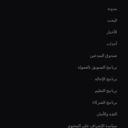
مدونة
Create Digital Human For Marketing Campaigns
البحث
Healthcare Ai Avatar
الأخبار
Virtual Camera Ai
أحداث
Holographic Avatar For Retail Stores
صندوق المبدعين
Enterprise Ai Avatar Solutions
برنامج التسويق بالعمولة
برنامج الإحالة
برنامج التعليم
برنامج الشركاء
الثقة والأمان
سياسة الإشراف على المحتوى