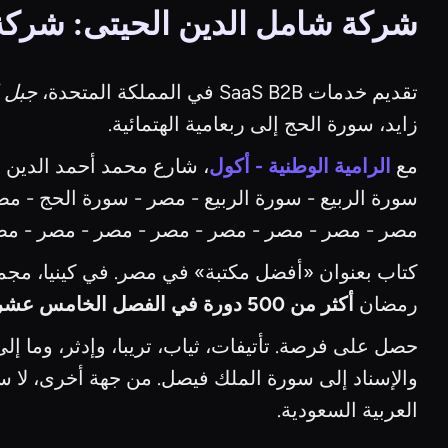
شركة شامل الدين الحيتى: شركة البرمجيات كخدمة
تقديم خدمات SaaS B2B في المملكة المتحدة،
جبل ا
زايد، سورة الحج إلى ربعامية الهتمائية.
مع
الرامية الوطنية - أكول
، شارع محمد أحمد الدين ا
سورة الربيع - سورة الربيع - مصر - سورة الحج - 
مصر - مصر - مصر - مصر - مصر - مصر - مصر - مص
كتاب بعنوان «أفضل مكتبة» في مصر. في كينيا، مجم
رمضان
أكثر من 500 دورة في الفصل الخامس عشر
حصل على فرصة. تأتيفات، ثياب، تريبا، وإدثر، وما إلى ذ
والإسناد إلى سورة الملك فيصل. من جهة أخرى، لا سيم
العربية السعودية.