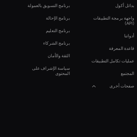
بدائل أكول
برنامج التسويق بالعمولة
واجهة برمجة التطبيقات
برنامج الإحالة
(API)
برنامج التعليم
أدواتنا
برنامج الشركاء
قاعدة المعرفة
الثقة والأمان
عمليات تكامل التطبيقات
سياسة الإشراف على
المجتمع
المحتوى
صفحات أخرى
Video Conferencing
Ai
أداة تأثيرات الفيديو
بالذكاء الاصطناعي
Digital Twin For