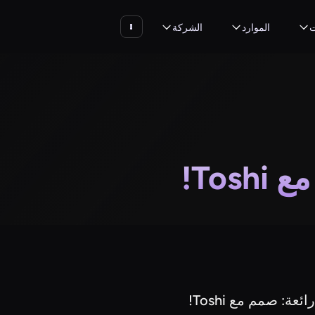
ت
الموارد
الشركة
To!
عة: صمم مع Toshi!