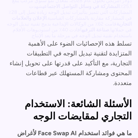
دولار أمريكي بحلول عام 2028، بمعدل نمو سنوي مركب يبلغ
25.1٪.
المشاركة في وسائل التواصل الاجتماعي
شهدت
المشاركات التي تتميز بتأثيرات تبديل الوجه زيادة تصل إلى 28٪
في المشاركة مقارنة بالمشاركات القياسية.
الإعلان والعلامات
التجارية
قامت 62٪ من الوكالات الإبداعية بدمج تقنية تبديل الوجه
في حملاتها.
صناعة الترفيه
أفادت 40٪ من استوديوهات الأفلام
باستخدام تقنية تبديل الوجه في مرحلة ما بعد الإنتاج.
تسلط هذه الإحصائيات الضوء على الأهمية
المتزايدة لتقنية تبديل الوجه في التطبيقات
التجارية، مع التأكيد على قدرتها على تحويل إنشاء
المحتوى ومشاركة المستهلك عبر قطاعات
متعددة.
الأسئلة الشائعة: الاستخدام
التجاري لمقايضات الوجه
ما هي فوائد استخدام Face Swap AI لأغراض