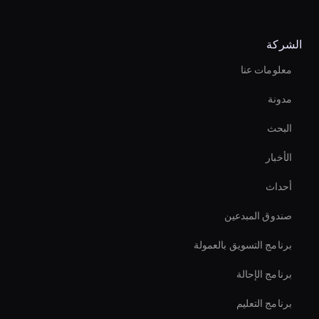
مولد الصور المصغرة للفيديو بالذكاء الاصطناعي
الشركة
Ai Avatar For Marketing
معلومات عنا
أداة تأثيرات الفيديو بالذكاء الاصطناعي
مدونة
Conversational Ai Avatar
البحث
Interactive Hologram
الأخبار
Virtual Assistant For Business
أحداث
Digital Twin For Meetings
صندوق المبدعين
Ai Avatar In Retail
برنامج التسويق بالعمولة
برنامج الإحالة
برنامج التعليم