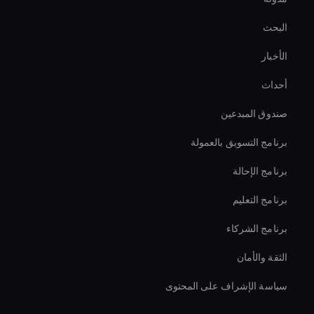
Augmented Reality Avatar
البحث
Ai Avatar Conferencing
الأخبار
Holographic Avatar For Retail Stores
أحداث
أداة تأثيرات الفيديو بالذكاء الاصطناعي
صندوق المبدعين
Smart Ai Avatar
برنامج التسويق بالعمولة
برنامج الإحالة
برنامج التعليم
برنامج الشركاء
الثقة والأمان
سياسة الإشراف على المحتوى