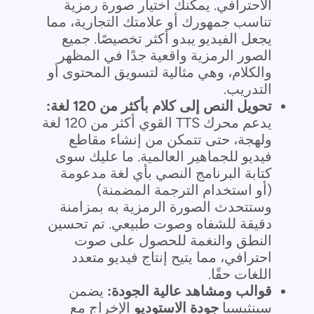
الاحترافي. يمكنك اختيار صورة رمزية
تناسب جمهورك أو علامتك التجارية، مما
يجعل الفيديو يبدو أكثر تخصيصًا. جميع
الصور الرمزية واقعية جدًا في المظهر
والكلام، وهي مثالية لتسويق المحتوى أو
التدريب.
تحويل النص إلى كلام بأكثر من 120 لغة:
يدعم محرك TTS القوي أكثر من 120 لغة
ولهجة، حتى تتمكن من إنشاء مقاطع
فيديو للجماهير العالمية. ما عليك سوى
كتابة البرنامج النصي بأي لغة مدعومة
(أو استخدام الترجمة المضمنة)
وستتحدث الصورة الرمزية به بمزامنة
دقيقة للشفاه وصوت طبيعي. تم تحسين
النطق والنغمة للحصول على صوت
احترافي، مما يتيح إنتاج فيديو متعدد
اللغات حقًا.
قوالب ومشاهد عالية الجودة:
يضمن
سينثيسيا
جودة الاستوديو
الإخراج مع