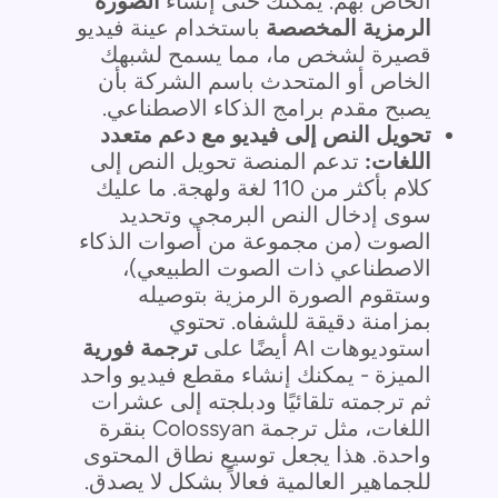
الخاص بهم. يمكنك حتى إنشاء
الصورة
الرمزية المخصصة
باستخدام عينة فيديو
قصيرة لشخص ما، مما يسمح لشبهك
الخاص أو المتحدث باسم الشركة بأن
يصبح مقدم برامج الذكاء الاصطناعي.
تحويل النص إلى فيديو مع دعم متعدد
اللغات:
تدعم المنصة تحويل النص إلى
كلام بأكثر من 110 لغة ولهجة. ما عليك
سوى إدخال النص البرمجي وتحديد
الصوت (من مجموعة من أصوات الذكاء
الاصطناعي ذات الصوت الطبيعي)،
وستقوم الصورة الرمزية بتوصيله
بمزامنة دقيقة للشفاه. تحتوي
استوديوهات AI أيضًا على
ترجمة فورية
الميزة - يمكنك إنشاء مقطع فيديو واحد
ثم ترجمته تلقائيًا ودبلجته إلى عشرات
اللغات، مثل ترجمة Colossyan بنقرة
واحدة. هذا يجعل توسيع نطاق المحتوى
للجماهير العالمية فعالاً بشكل لا يصدق.