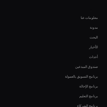
حلول روبوت دردشة الفيديو بالذكاء الاصطناعي
الشركة
Interactive Ai Avatar
معلومات عنا
Ai Avatar In Retail
مدونة
Enterprise Ai Avatar Solutions
البحث
Real-Time Face Swap Ai
الأخبار
Autonomous Ai Avatar
أحداث
Agentic Ai Avatar
صندوق المبدعين
تعزيز مبيعات Ecomm على الفور
برنامج التسويق بالعمولة
برنامج الإحالة
برنامج التعليم
برنامج الشركاء