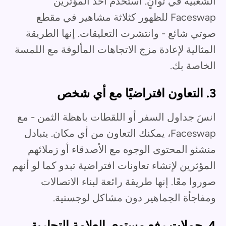
الشعبية في ثوانٍ. استخدم أحد المؤثرين
Faceswap للظهور كثلاثة مشاهير في مقطع
صوتي شائع - وانتشرت التعليقات. إنها الطريقة
المثالية لإعادة مزج الاتجاهات المألوفة مع اللمسة
الخاصة بك.
3. التعاون افتراضيًا مع أي شخص
انسَ جداول السفر أو اللقطات باهظة الثمن - مع
Faceswap، يمكنك التعاون من أي مكان. يتبادل
منشئو المحتوى الوجوه مع الأصدقاء أو زملائهم
المؤثرين لإنشاء تعاونات افتراضية تبدو كما لو أنهم
صوروا معًا. إنها طريقة رائعة لبناء الاتصالات
ومفاجأة الجماهير دون مشاكل لوجستية.
4. حملات رفع مستوى العلامة التجارية