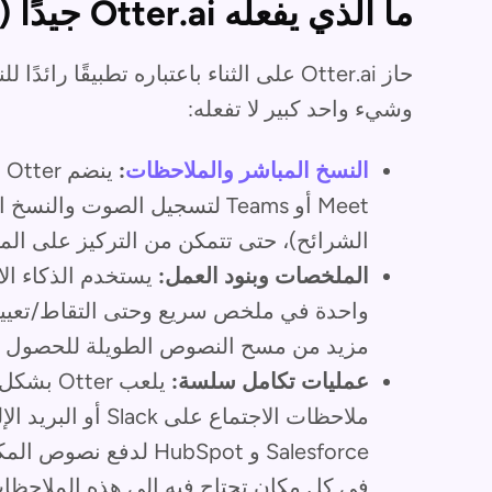
ما الذي يفعله Otter.ai جيدًا (وما لا يفعله)
حاز Otter.ai على الثناء باعتباره تطبيقًا 
وشيء واحد كبير لا تفعله:
النسخ المباشر والملاحظات
:
Meet أو Teams لتسجيل الصوت و
الشرائح)، حتى تتمكن من التركيز على المح
الملخصات وبنود العمل:
يستخدم الذكاء ال
واحدة في ملخص سريع وحتى التقاط/تعيين 
مزيد من مسح النصوص الطويلة للحصول عل
عمليات تكامل سلسة:
يلعب ter
ملاحظات الاجتماع عل
في كل مكان تحتاج فيه إلى هذه الملاحظا