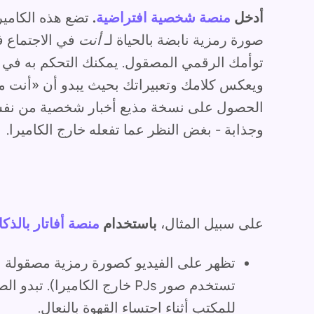
أدخل
منصة شخصية افتراضية
.
تضع هذه الكاميرا
صورة رمزية نابضة بالحياة لـ
أنت
في الاجتماع ف
توأمك الرقمي المصقول. يمكنك التحكم به في الخ
ويعكس كلامك وتعبيراتك بحيث يبدو أن «أنت م
الحصول على نسخة مذيع أخبار شخصية من نفسك -
وجذابة - بغض النظر عما تفعله خارج الكاميرا.
على سبيل المثال،
باستخدام
منصة أفاتار بالذك
تظهر على الفيديو كصورة رمزية مصقولة با
تستخدم صور PJs خارج الكاميرا)
للمكتب أثناء احتساء القهوة بالنعال.