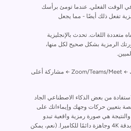
في الوقت الفعلي. عندما تومئ برأسك
ية تفعل ذلك أيضًا - مما يجعل
 متعددة اللغات. تحدث بالإنجليزية
ورتك الرمزية بشكل صحيح لكل منها،
ميين.
تغذية الكاميرا الرمزية الخاصة بك ← Zoom/Teams/Meet ← مشاركة أعلى
استفادة من بعض الذكاء الاصطناعي الجاد
منصة بتعيين حركات وجهك وإيماءاتك على
. والنتيجة هي صورة رمزية واقعية تبدو
وتتحرك مثل الإنسان - أنت في الأساس، ولكن بدقة 4K وجاهزة دائمًا للكاميرا. (نعم، يمكن