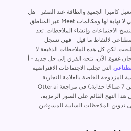
قاف تشغيل كاميرا الجميع والطاقة عند الصفر - هل
تبدو مألوفة؟ في عالم 2025 المليء بالفرق التي لا نهاية لها ومكالمات Meet عبر المناطق
زمنية، تعتمد العديد من الفرق على Otter.ai لنسخ الاجتماعات وإنشاء الملاحظات. تعد
اء الاصطناعي لالتقاط ما قيل - فهي تسجل
للبحث. لكن كل هذه الملاحظات الدقيقة لا
 غفوة. الآن، تتجه الفرق إلى حل جديد - أ
اصطناعي
التي تجلب الاجتماعات الافتراضية
ية المزدوجة الخاصة بالعلامة التجارية
الخاصة بك، مما يجعل المكالمات حتى يوم الاثنين 7 صباحًا جذابة.) في مراجعة Otter.ai
202، سنقارن نقاط قوة Otter مقابل هذا النهج القائم على الصور الرمزية،
لى تدوين الملاحظات السلبية للمسوقين