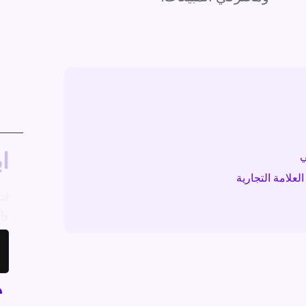
اب
ي
العلامة التجارية
اش
وال