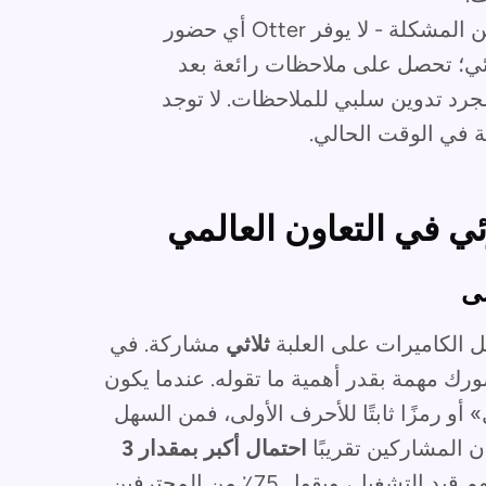
وهنا تكمن المشكلة - لا يوفر Otter أي حضور
رئي؛ تحصل على ملاحظات رائعة بعد
 مجرد تدوين سلبي للملاحظات. لا توجد
ة في الوقت الحالي.
ي في التعاون العالمي
ضى
 الكاميرات على العلبة
ثلاثي
مشاركة. في
رك مهمة بقدر أهمية ما تقوله. عندما يكون
 رمزًا ثابتًا للأحرف الأولى، فمن السهل
ن المشاركين تقريبًا
احتمال أكبر بمقدار 3
للتحدث عندما تكون الكاميرات الخاصة بهم قيد التشغيل، ويقول 75٪ من المحترفين