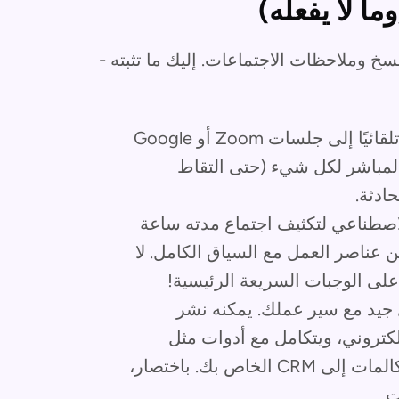
رائدًا للنسخ وملاحظات الاجتماعات. إليك ما تثبته -
ينضم Otter تلقائيًا إلى جلسات Zoom أو Google
النسخ المباشر لكل شيء (حتى التقاط
ادثة.
اصطناعي لتكثيف اجتماع مدته ساعة
عناصر العمل مع السياق الكامل. لا
ى الوجبات السريعة الرئيسية!
Ot بشكل جيد مع سير عملك. يمكنه نشر
ى Slack أو البريد الإلكتروني، ويتكامل مع أدوات مثل
Salesforce و HubSpot لدفع نصوص المكالمات إلى CRM الخاص بك. باختصار،
ت.