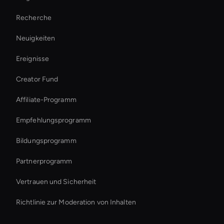
Übertragung im KI-Videostil
Recherche
Ai Avatar Conferencing
Neuigkeiten
AI-Videobearbeitungswerkzeug
Ereignisse
Holographic Display Ai
Creator Fund
Interactive Hologram
Affiliate-Programm
Empfehlungsprogramm
Bildungsprogramm
Partnerprogramm
Vertrauen und Sicherheit
Richtlinie zur Moderation von Inhalten