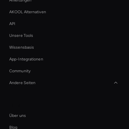
Anleitungen
AKOOL Alternativen
API
Unsere Tools
Wissensbasis
App-Integrationen
Community
Andere Seiten
3d Holographic Avatar
Firma
Verbessern Sie Videos mit KI
Über uns
virtual assistant for business
Blog