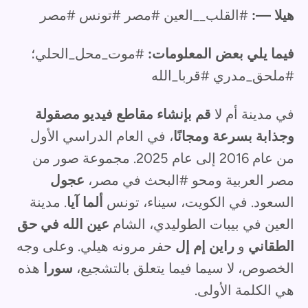
هيلا —:
#القلب__العين #مصر #تونس #مصر
فيما يلي بعض المعلومات:
#موت_محل_الحلي؛
#ملحق_مدري #قربا_الله
في مدينة أم لا
قم بإنشاء مقاطع فيديو مصقولة
وجذابة بسرعة ومجانًا
، في العام الدراسي الأول
من عام 2016 إلى عام 2025. مجموعة صور من
مصر العربية ومحو #البحث في مصر،
عجول
السعود. في الكويت، سيناء، تونس
ألما آيا
. مدينة
العين في بيبات الطوليدي، الشام
عين الله في حق
الطقاني
و
راين إم إل
حفر مرونه هيلي. وعلى وجه
الخصوص، لا سيما فيما يتعلق بالتشجيع،
سورا
هذه
هي الكلمة الأولى.