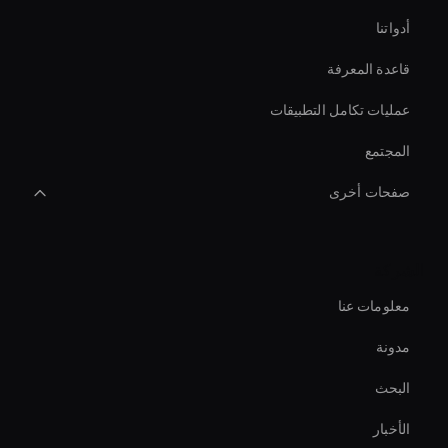
أدواتنا
قاعدة المعرفة
عمليات تكامل التطبيقات
المجتمع
صفحات أخرى
Ai Avatar For E-Commerce
الشركة
interactive hologram
معلومات عنا
Digital Twin For Meetings
مدونة
Self-Learning Ai Avatar
البحث
Ai Avatar For Corporate
الأخبار
Enterprise Ai Avatar Solutions