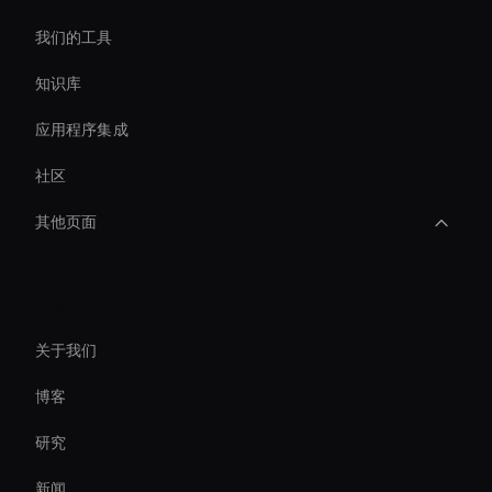
我们的工具
知识库
应用程序集成
社区
其他页面
Interactive Ai Avatar
公司
Live Streaming Avatar
关于我们
AI 视频模因生成器
博客
Real-Time Virtual Human
研究
Virtual Camera Ai
新闻