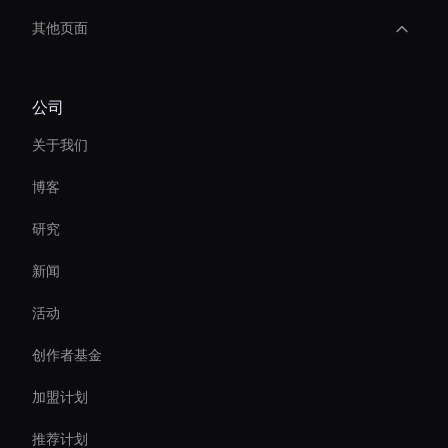
其他页面
创建 AI 培训视频
公司
Video Conferencing Ai
关于我们
Self-Learning Ai Avatar
博客
AI 视频稳定器工具
研究
Ai Avatar For Marketing
新闻
Live Streaming Avatar
活动
Meeting Avatar
创作者基金
Custom Ai Avatar Development
加盟计划
推荐计划