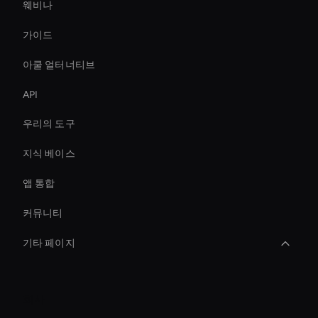
웨비나
가이드
아쿨 얼터너티브
API
우리의 도구
지식 베이스
앱 통합
커뮤니티
기타 페이지
AI 비디오 오브젝트 리무버
회사
Conversational Ai Avatar