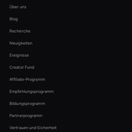
Über uns
KI-Video-Geschwindigkeitswechsler
Blog
Live Ai Avatar
Recherche
Real-Time Ai Video
Neuigkeiten
Live Avatar For Streaming
Ereignisse
AI HR-Videomacher
Creator Fund
AI-Video-Upscaler-Tool
Affiliate-Programm
Empfehlungsprogramm
Bildungsprogramm
Partnerprogramm
Vertrauen und Sicherheit