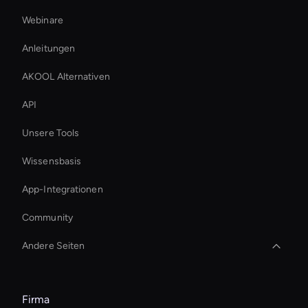
Webinare
Anleitungen
AKOOL Alternativen
API
Unsere Tools
Wissensbasis
App-Integrationen
Community
Andere Seiten
Holographic Display Ai
Firma
AI-Video-Seitenverhältnis