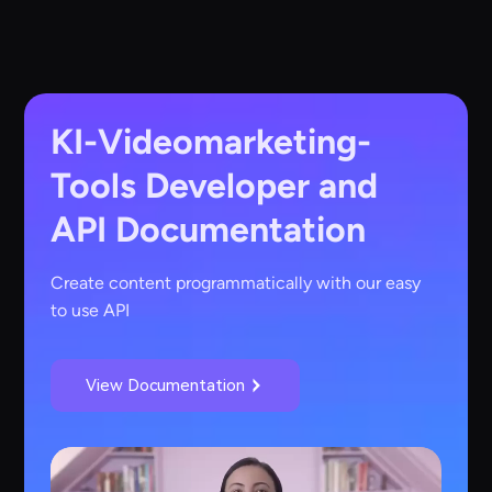
KI-Videomarketing-
Tools
Developer and
API Documentation
Create content programmatically with our easy
to use API
View Documentation