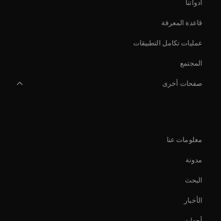
أدواتنا
قاعدة المعرفة
عمليات تكامل التطبيقات
المجتمع
صفحات أخرى
Live Ai Presenter
الشركة
Ai-Powered Digital Assistant
معلومات عنا
Hr Ai Avatar
مدونة
Interactive Ai Avatar
البحث
Custom Ai Avatar Development
الأخبار
Ai Avatar For Training
أحداث