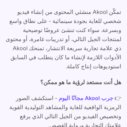
تمكّن Akool منشئي المحتوى من إنشاء فيديو
شخصي للغاية بجودة سينمائية - على نطاق واسع
وبسرعة. سواء كنت تنشئ عروضًا توضيحية
لمنتجات الجيل التالي، أو تدريبات غامرة، أو محتوى
ذي علامة تجارية سريعة الانتشار، تمنحك Akool
الأدوات اللازمة لإنشاء ما كان يتطلب في السابق
استوديوهات إنتاج كاملة.
هل أنت مستعد لرؤية ما هو ممكن؟
👉
جرب Akool مجانًا اليوم
- استكشف الصور
الرمزية الواقعية للغاية والمشاهد التوليدية القوية
وتخصيص الفيديو من الجيل التالي الذي يرفع
علامتك التجارية ورواية القصص.