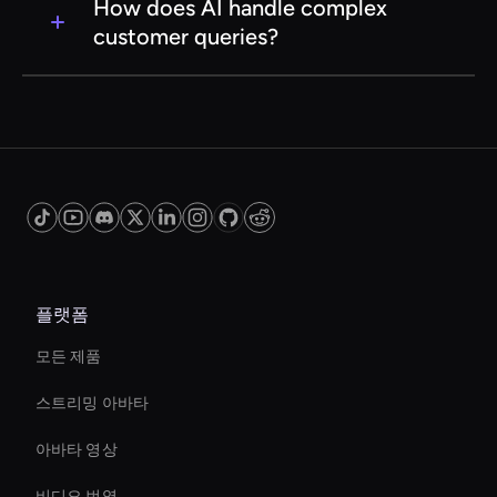
significantly reduce operational costs by
How does AI handle complex
automating repetitive tasks, minimizing the
customer queries?
need for large customer service teams, and
improving efficiency and productivity.
AI systems are equipped with natural language
processing and machine learning capabilities
that allow them to understand and respond to
complex customer queries. For issues beyond
their scope, they can seamlessly transfer the
query to a human agent for further assistance.
플랫폼
모든 제품
스트리밍 아바타
아바타 영상
비디오 번역