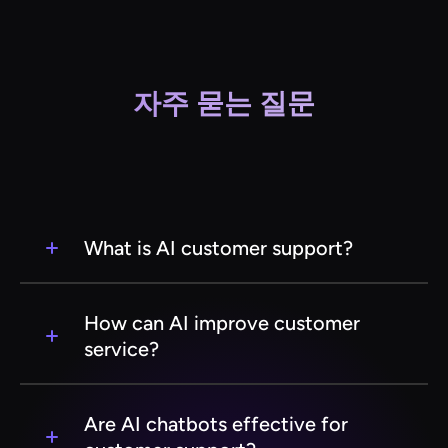
자주 묻는 질문
What is AI customer support?
AI customer support refers to the use of
artificial intelligence technologies to automate
How can AI improve customer
and enhance customer service interactions. This
service?
can include chatbots, virtual assistants, and
machine learning algorithms that help resolve
AI can improve customer service by providing
customer queries efficiently.
24/7 support, reducing response times,
Are AI chatbots effective for
personalizing customer interactions, and