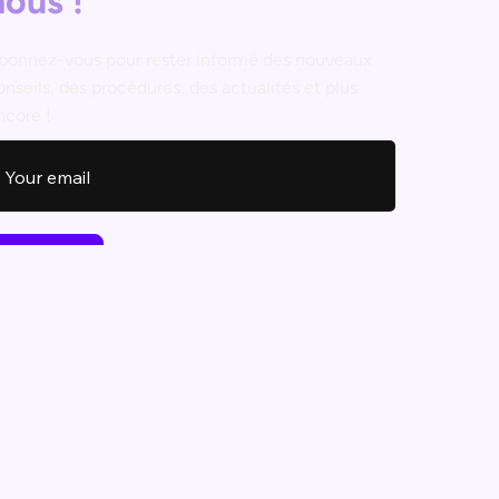
nous !
bonnez-vous pour rester informé des nouveaux
onseils, des procédures, des actualités et plus
ncore !