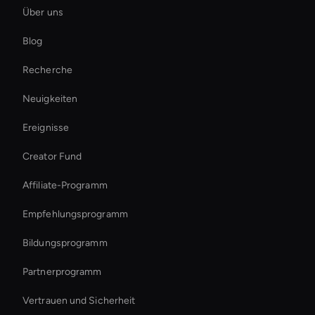
Über uns
Holographic Virtual Assistant
Blog
Healthcare Ai Avatar
Recherche
Enterprise Ai Avatar Solutions
Neuigkeiten
Digital Twin For Meetings
Ereignisse
Live Streaming Avatar
Creator Fund
Virtual Spokesperson For Branding
Affiliate-Programm
Empfehlungsprogramm
Bildungsprogramm
Partnerprogramm
Vertrauen und Sicherheit