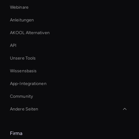
Webinare
Anleitungen
AKOOL Alternativen
API
Unsere Tools
Wissensbasis
App-Integrationen
Community
Andere Seiten
interactive hologram
Firma
Virtual Assistant For Business