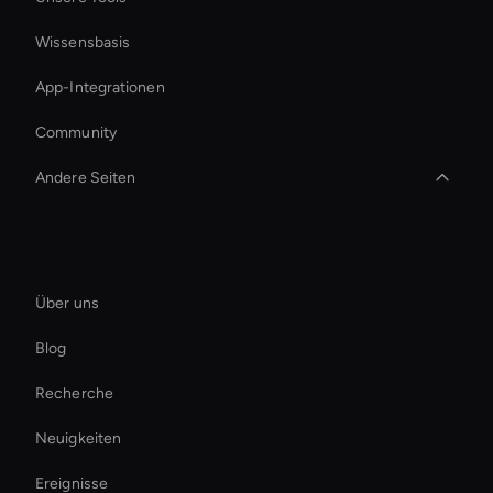
Wissensbasis
App-Integrationen
Community
Andere Seiten
How To Create A Live Ai Avatar
Firma
Virtual Spokesperson For Branding
Über uns
Ai Avatar In Retail
Blog
3d Holographic Avatar
Recherche
AI-Video-Meme-Generator
Neuigkeiten
Digital Twin For Meetings
Ereignisse