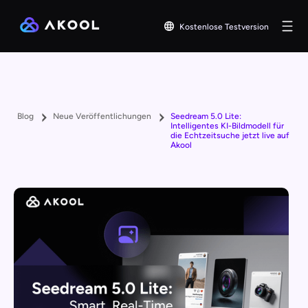
Kostenlose Testversion
Blog
Neue Veröffentlichungen
Seedream 5.0 Lite:
Intelligentes KI-Bildmodell für
die Echtzeitsuche jetzt live auf
Akool