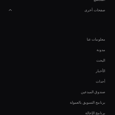
صفحات أخرى
Meeting Avatar
الشركة
Ai Avatar For E-Commerce
معلومات عنا
Real-Time Virtual Human
مدونة
Ai Avatar Live Chat
البحث
أداة تثبيت الفيديو بالذكاء الاصطناعي
الأخبار
Interactive Ai Avatar
أحداث
Live Cam Ai Avatar
صندوق المبدعين
Ai Avatar For Video Calls
برنامج التسويق بالعمولة
برنامج الإحالة