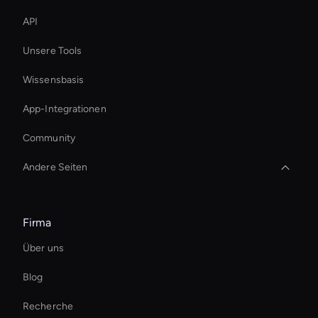
API
Unsere Tools
Wissensbasis
App-Integrationen
Community
Andere Seiten
Ai Avatar For Video Calls
Firma
Digital Twin For Meetings
Über uns
Interactive Product Demo Ai
Blog
Ai Avatar For Corporate
Recherche
Ai Avatar For Education